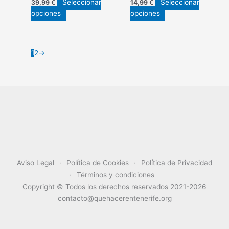
Seleccionar
Seleccionar
39,99
€
14,99
€
Este
Este
opciones
opciones
producto
producto
tiene
tiene
múltiples
múltiples
1
2
→
variantes.
variantes.
Las
Las
opciones
opciones
se
se
pueden
pueden
elegir
elegir
en
en
la
la
página
página
de
de
Aviso Legal
Política de Cookies
Política de Privacidad
producto
producto
Términos y condiciones
Copyright © Todos los derechos reservados 2021-2026
contacto@quehacerentenerife.org