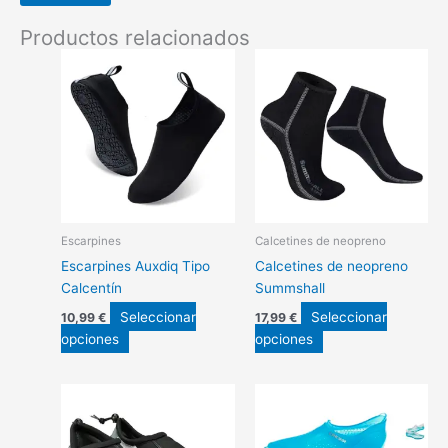
Productos relacionados
Escarpines
Calcetines de neopreno
Escarpines Auxdiq Tipo
Calcetines de neopreno
Calcentín
Summshall
Seleccionar
Seleccionar
10,99
€
17,99
€
Este
Este
opciones
opciones
producto
producto
tiene
tiene
múltiples
múltiples
variantes.
variantes.
Las
Las