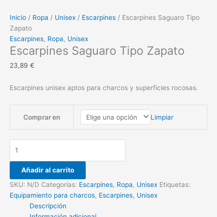
Inicio
/
Ropa
/
Unisex
/
Escarpines
/ Escarpines Saguaro Tipo
Zapato
Escarpines
,
Ropa
,
Unisex
Escarpines Saguaro Tipo Zapato
23,89
€
Escarpines unisex aptos para charcos y superficies rocosas.
Limpiar
Comprar en
Escarpines
Saguaro
Tipo
Añadir al carrito
Zapato
SKU:
N/D
Categorías:
Escarpines
,
Ropa
,
Unisex
Etiquetas:
cantidad
Equipamiento para charcos
,
Escarpines
,
Unisex
Descripción
Información adicional