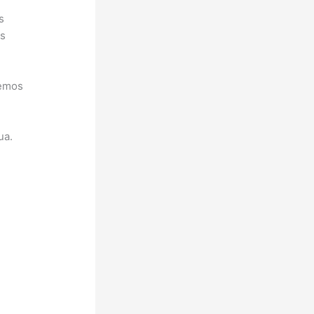
s
os
demos
ua.