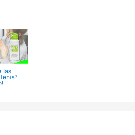
 las
 Tenis?
o!