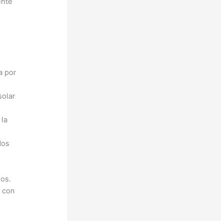
ente
a por
solar
 la
dos
ros.
s con