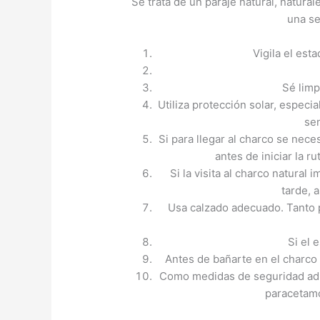
Se trata de un paraje natural, natura
una se
Vigila el est
Sé limp
Utiliza protección solar, especi
se
Si para llegar al charco se nece
antes de iniciar la ru
Si la visita al charco natural 
tarde, 
Usa calzado adecuado. Tanto p
Si el 
Antes de bañarte en el charco 
Como medidas de seguridad adici
paracetamo