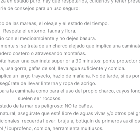
leza en estado puro, hay que respetarlos, cuidarlos y tener pres
rie de consejos para un uso seguro:
ado de las mareas, el oleaje y el estado del tiempo.
Respeta el entorno, fauna y flora.
io con el medioambiente y no dejes basura.
almente si se trata de un charco alejado que implica una caminat
ndero costero o atravesando montañas.
sita hacer una caminata superior a 30 minutos: ponte protector 
ta, usa gorra, gafas de sol, lleva agua suficiente y comida.
implica un largo trayecto, hazlo de mañana. No de tarde, si es por
asegúrate de llevar linterna y ropa de abrigo.
ara la caminata como para el uso del propio charco, cuyos fon
suelen ser rocosos.
estado de la mar es peligroso: NO te bañes.
natural, asegúrate que esté libre de aguas vivas y/o otros pelig
onales, recuerda llevar: brújula, botiquín de primeros auxilio
l / ibuprofeno, comida, herramienta multiusos.