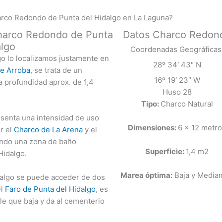
arco Redondo de Punta del Hidalgo en La Laguna?
 Charco Redondo de Punta
Datos Charco Redon
algo
Coordenadas Geográficas
o lo localizamos justamente en
28º 34′ 43″ N
e Arroba
, se trata de un
16º 19′ 23″ W
 profundidad aprox. de 1,4
Huso 28
Tipo:
Charco Natural
senta una intensidad de uso
Dimensiones:
6 x 12 metr
r el
Charco de La Arena
y el
ndo una zona de baño
Superficie:
1,4 m2
Hidalgo.
Marea óptima:
Baja y Media
algo se puede acceder de dos
el
Faro de Punta del Hidalgo
, es
le que baja y da al cementerio