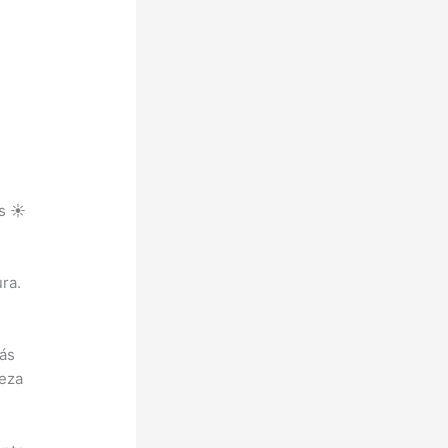
s ☀️
ra.
más
leza