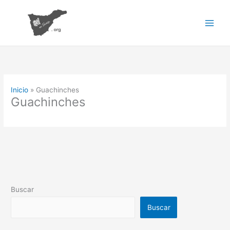
Ir
al
contenido
Inicio
Guachinches
Guachinches
Buscar
Buscar