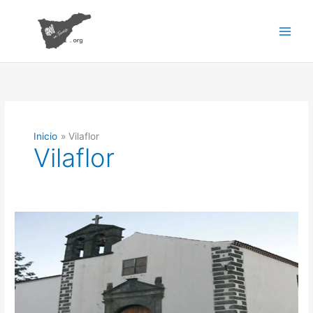
Ir
al
contenido
Inicio
Vilaflor
Vilaflor