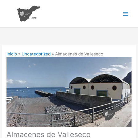
Ir
al
contenido
Inicio
Uncategorized
Almacenes de Valleseco
Almacenes de Valleseco