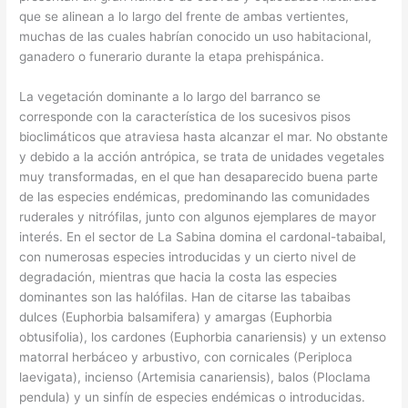
que se alinean a lo largo del frente de ambas vertientes,
muchas de las cuales habrían conocido un uso habitacional,
ganadero o funerario durante la etapa prehispánica.
La vegetación dominante a lo largo del barranco se
corresponde con la característica de los sucesivos pisos
bioclimáticos que atraviesa hasta alcanzar el mar. No obstante
y debido a la acción antrópica, se trata de unidades vegetales
muy transformadas, en el que han desaparecido buena parte
de las especies endémicas, predominando las comunidades
ruderales y nitrófilas, junto con algunos ejemplares de mayor
interés. En el sector de La Sabina domina el cardonal-tabaibal,
con numerosas especies introducidas y un cierto nivel de
degradación, mientras que hacia la costa las especies
dominantes son las halófilas. Han de citarse las tabaibas
dulces (Euphorbia balsamifera) y amargas (Euphorbia
obtusifolia), los cardones (Euphorbia canariensis) y un extenso
matorral herbáceo y arbustivo, con cornicales (Periploca
laevigata), incienso (Artemisia canariensis), balos (Ploclama
pendula) y un sinfín de especies endémicas o introducidas.