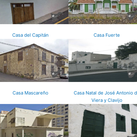
Casa del Capitán
Casa Fuerte
Casa Mascareño
Casa Natal de José Antonio 
Viera y Clavijo