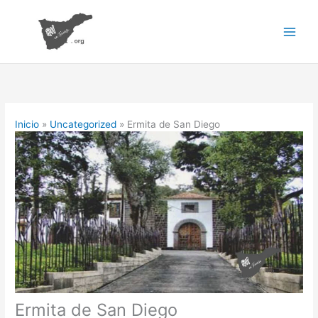
Ir
al
contenido
Inicio
Uncategorized
Ermita de San Diego
Ermita de San Diego