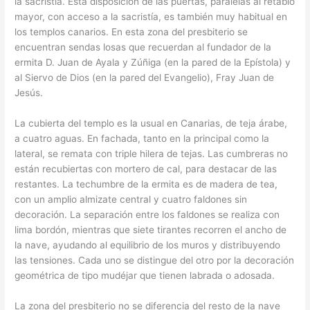
la sacristía. Esta disposición de las puertas, paralelas al retablo
mayor, con acceso a la sacristía, es también muy habitual en
los templos canarios. En esta zona del presbiterio se
encuentran sendas losas que recuerdan al fundador de la
ermita D. Juan de Ayala y Zúñiga (en la pared de la Epístola) y
al Siervo de Dios (en la pared del Evangelio), Fray Juan de
Jesús.
La cubierta del templo es la usual en Canarias, de teja árabe,
a cuatro aguas. En fachada, tanto en la principal como la
lateral, se remata con triple hilera de tejas. Las cumbreras no
están recubiertas con mortero de cal, para destacar de las
restantes. La techumbre de la ermita es de madera de tea,
con un amplio almizate central y cuatro faldones sin
decoración. La separación entre los faldones se realiza con
lima bordón, mientras que siete tirantes recorren el ancho de
la nave, ayudando al equilibrio de los muros y distribuyendo
las tensiones. Cada uno se distingue del otro por la decoración
geométrica de tipo mudéjar que tienen labrada o adosada.
La zona del presbiterio no se diferencia del resto de la nave