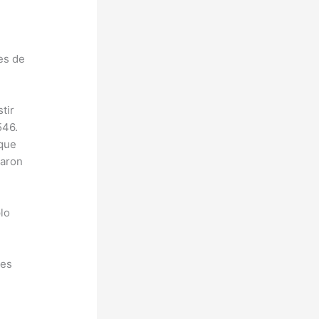
es de
tir
546.
 que
raron
plo
ues