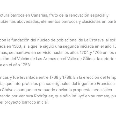
ctura barroca en Canarias, fruto de la renovación espacial y
 -cubiertas abovedadas, elementos barrocos y clasicistas en part
on la fundación del núcleo de poblacional de La Orotava, al exis
da en 1503, a la que le siguió una segunda iniciada en el año 1
ormas, se mantuvo en servicio hasta los años 1704 y 1705 en los
pción del Volcán de Las Arenas en el Valle de Güímar la deterio
a en el año 1758.
bricas y fue levantada entre 1768 y 1788. En la erección del tem
cía, que interpreta los planos originales del ingeniero Francisco
ía Chávez, aunque no se puede obviar la propuesta neoclásica
ando por Ventura Rodríguez, que sólo influyó en su remate, p
l proyecto barroco inicial.