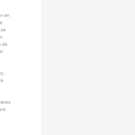
ón en
de
 se
or
s de
el
o,
la
 naves
bre
n