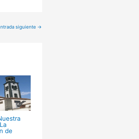
ntrada siguiente
→
Nuestra
 La
n de
z