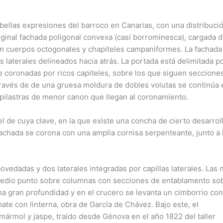
bellas expresiones del barroco en Canarias, con una distribuci
original fachada poligonal convexa (casi borrominesca), cargada 
 en cuerpos octogonales y chapiteles campaniformes. La fachada
os laterales delineados hacia atrás. La portada está delimitada p
e coronadas por ricos capiteles, sobre los que siguen seccione
ravés de de una gruesa moldura de dobles volutas se continúa 
pilastras de menor canon que llegan al coronamiento.
l de cuya clave, en la que existe una concha de cierto desarroll
fachada se corona con una amplia cornisa serpenteante, junto a 
abovedadas y dos laterales integradas por capillas laterales. Las
medio punto sobre columnas con secciones de entablamento so
una gran profundidad y en el crucero se levanta un cimborrio co
te con linterna, obra de García de Chávez. Bajo este, el
mármol y jaspe, traído desde Génova en el año 1822 del taller