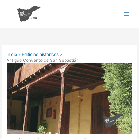
Ir
al
contenido
Inicio
Edificios históricos
Antiguo Convento de San Sebastián