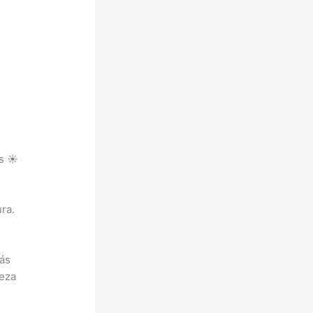
s ☀️
ra.
más
leza