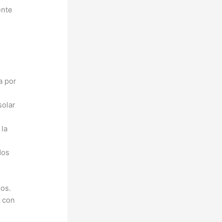
ente
a por
solar
 la
dos
ros.
s con