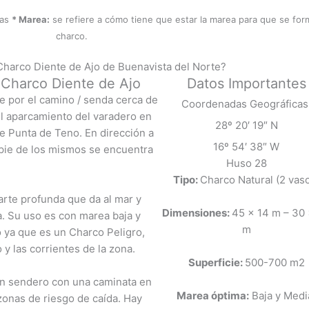
nas
* Marea:
se refiere a cómo tiene que estar la marea para que se for
charco.
Charco Diente de Ajo de Buenavista del Norte?
l Charco Diente de Ajo
Datos Importantes
e por el camino / senda cerca de
Coordenadas Geográficas
l aparcamiento del varadero en
28º 20′ 19″ N
 de Punta de Teno. En dirección a
16º 54′ 38″ W
 pie de los mismos se encuentra
Huso 28
Tipo:
Charco Natural (2 vas
arte profunda que da al mar y
Dimensiones:
45 x 14 m – 30
a. Su uso es con marea baja y
m
 ya que es un Charco Peligro,
 y las corrientes de la zona.
Superficie:
500-700 m2
 un sendero con una caminata en
Marea óptima:
Baja y Medi
 zonas de riesgo de caída. Hay