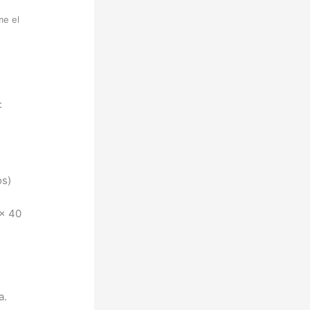
me el
:
os)
 x 40
a.