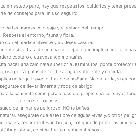
leza en estado puro, hay que respetarlos, cuidarlos y tener pres
rie de consejos para un uso seguro:
ado de las mareas, el oleaje y el estado del tiempo.
Respeta el entorno, fauna y flora.
io con el medioambiente y no dejes basura.
almente si se trata de un charco alejado que implica una caminat
ndero costero o atravesando montañas.
sita hacer una caminata superior a 30 minutos: ponte protector 
ta, usa gorra, gafas de sol, lleva agua suficiente y comida.
implica un largo trayecto, hazlo de mañana. No de tarde, si es por
asegúrate de llevar linterna y ropa de abrigo.
ara la caminata como para el uso del propio charco, cuyos fon
suelen ser rocosos.
estado de la mar es peligroso: NO te bañes.
natural, asegúrate que esté libre de aguas vivas y/o otros pelig
onales, recuerda llevar: brújula, botiquín de primeros auxilio
l / ibuprofeno, comida, herramienta multiusos.