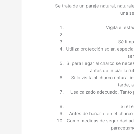
Se trata de un paraje natural, natura
una se
Vigila el est
Sé limp
Utiliza protección solar, especi
se
Si para llegar al charco se nece
antes de iniciar la ru
Si la visita al charco natural 
tarde, 
Usa calzado adecuado. Tanto p
Si el 
Antes de bañarte en el charco 
Como medidas de seguridad adici
paracetamo