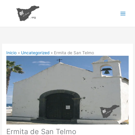
Ir
al
contenido
Inicio
Uncategorized
Ermita de San Telmo
Ermita de San Telmo