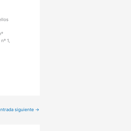
ellos
nº
nº 1,
ntrada siguiente
→