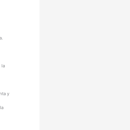
a.
 la
nta y
la
u