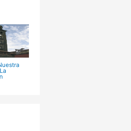
Nuestra
 La
n