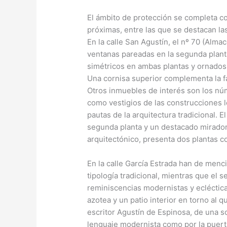
El ámbito de protección se completa con
próximas, entre las que se destacan la
En la calle San Agustín, el nº 70 (Almac
ventanas pareadas en la segunda planta
simétricos en ambas plantas y ornados
Una cornisa superior complementa la f
Otros inmuebles de interés son los núm
como vestigios de las construcciones le
pautas de la arquitectura tradicional. E
segunda planta y un destacado mirador 
arquitectónico, presenta dos plantas co
En la calle García Estrada han de menc
tipología tradicional, mientras que el 
reminiscencias modernistas y ecléctica
azotea y un patio interior en torno al q
escritor Agustín de Espinosa, de una so
lenguaje modernista como por la puerta