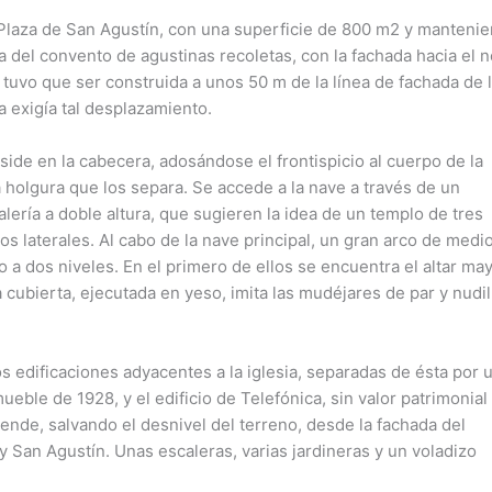
a Plaza de San Agustín, con una superficie de 800 m2 y manteni
la del convento de agustinas recoletas, con la fachada hacia el 
, tuvo que ser construida a unos 50 m de la línea de fachada de 
za exigía tal desplazamiento.
side en la cabecera, adosándose el frontispicio al cuerpo de la
a holgura que los separa. Se accede a la nave a través de un
ería a doble altura, que sugieren la idea de un templo de tres
los laterales. Al cabo de la nave principal, un gran arco de medi
 a dos niveles. En el primero de ellos se encuentra el altar may
a cubierta, ejecutada en yeso, imita las mudéjares de par y nudil
s edificaciones adyacentes a la iglesia, separadas de ésta por 
mueble de 1928, y el edificio de Telefónica, sin valor patrimonial
ende, salvando el desnivel del terreno, desde la fachada del
 y San Agustín. Unas escaleras, varias jardineras y un voladizo