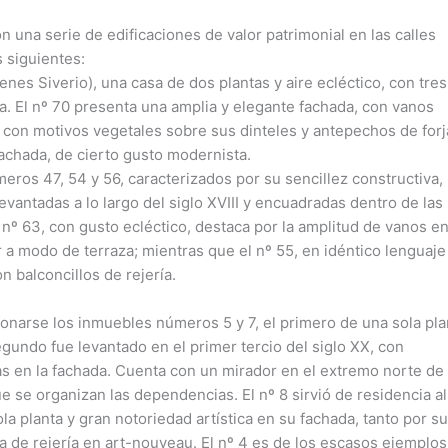
 una serie de edificaciones de valor patrimonial en las calles
s siguientes:
enes Siverio), una casa de dos plantas y aire ecléctico, con tres
. El nº 70 presenta una amplia y elegante fachada, con vanos
 con motivos vegetales sobre sus dinteles y antepechos de forj
achada, de cierto gusto modernista.
eros 47, 54 y 56, caracterizados por su sencillez constructiva,
vantadas a lo largo del siglo XVIII y encuadradas dentro de las
l nº 63, con gusto ecléctico, destaca por la amplitud de vanos en
a modo de terraza; mientras que el nº 55, en idéntico lenguaje
n balconcillos de rejería.
ionarse los inmuebles números 5 y 7, el primero de una sola pla
segundo fue levantado en el primer tercio del siglo XX, con
s en la fachada. Cuenta con un mirador en el extremo norte de 
ue se organizan las dependencias. El nº 8 sirvió de residencia al
la planta y gran notoriedad artística en su fachada, tanto por s
 de rejería en art-nouveau. El nº 4 es de los escasos ejemplos