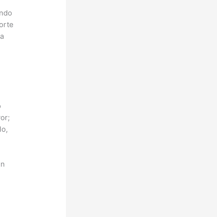
endo
norte
la
o
or;
lo,
un