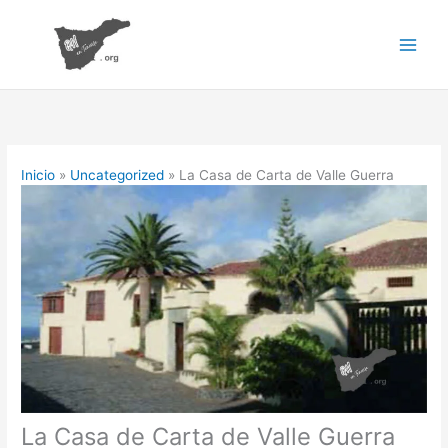
Ir
al
contenido
Inicio
Uncategorized
La Casa de Carta de Valle Guerra
La Casa de Carta de Valle Guerra