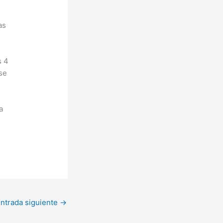
as
s 4
 se
a
ntrada siguiente
→