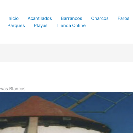
Inicio
Acantilados
Barrancos
Charcos
Faros
Parques
Playas
Tienda Online
evas Blancas