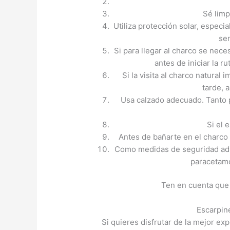
Sé limp
Utiliza protección solar, especi
se
Si para llegar al charco se nece
antes de iniciar la ru
Si la visita al charco natural 
tarde, 
Usa calzado adecuado. Tanto p
Si el 
Antes de bañarte en el charco 
Como medidas de seguridad adici
paracetamo
Ten en cuenta que 
Escarpin
Si quieres disfrutar de la mejor e