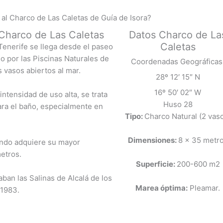
al Charco de Las Caletas de Guía de Isora?
l Charco de Las Caletas
Datos Charco de La
Caletas
Tenerife se llega desde el paseo
do por las Piscinas Naturales de
Coordenadas Geográficas
 vasos abiertos al mar.
28º 12′ 15″ N
16º 50′ 02″ W
ntensidad de uso alta, se trata
Huso 28
para el baño, especialmente en
Tipo:
Charco Natural (2 vas
Dimensiones:
8 x 35 metr
ando adquiere su mayor
metros.
Superficie:
200-600 m2
ban las Salinas de Alcalá de los
Marea óptima:
Pleamar.
 1983.