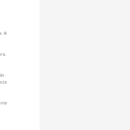
s ☀️
ra.
más
leza
ente