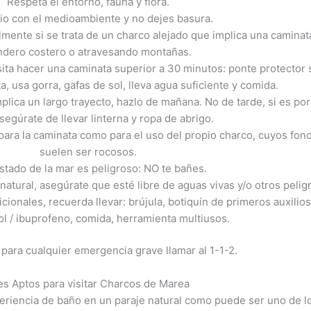
Respeta el entorno, fauna y flora.
io con el medioambiente y no dejes basura.
almente si se trata de un charco alejado que implica una caminat
ndero costero o atravesando montañas.
sita hacer una caminata superior a 30 minutos: ponte protector 
ta, usa gorra, gafas de sol, lleva agua suficiente y comida.
implica un largo trayecto, hazlo de mañana. No de tarde, si es por
asegúrate de llevar linterna y ropa de abrigo.
ara la caminata como para el uso del propio charco, cuyos fon
suelen ser rocosos.
estado de la mar es peligroso: NO te bañes.
natural, asegúrate que esté libre de aguas vivas y/o otros pelig
onales, recuerda llevar: brújula, botiquín de primeros auxilio
l / ibuprofeno, comida, herramienta multiusos.
para cualquier emergencia grave llamar al 1-1-2.
es Aptos para visitar Charcos de Marea
xperiencia de baño en un paraje natural como puede ser uno de l