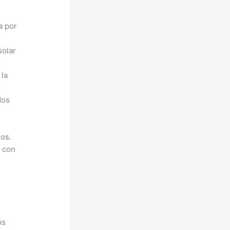
a por
solar
 la
dos
ros.
s con
os