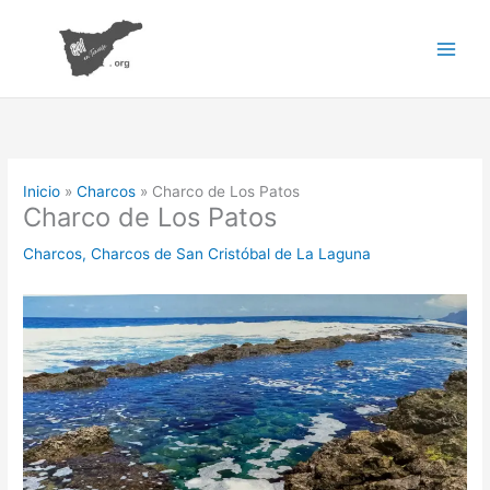
Ir
al
contenido
Inicio
Charcos
Charco de Los Patos
Charco de Los Patos
Charcos
,
Charcos de San Cristóbal de La Laguna