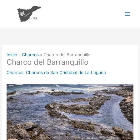
Ir
al
contenido
Inicio
Charcos
Charco del Barranquillo
Charco del Barranquillo
Charcos
,
Charcos de San Cristóbal de La Laguna