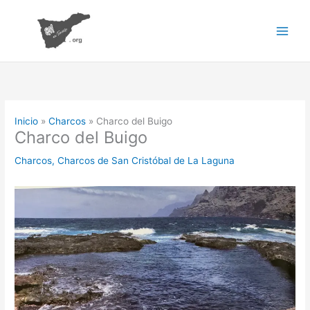
Ir
al
contenido
Inicio
Charcos
Charco del Buigo
Charco del Buigo
Charcos
,
Charcos de San Cristóbal de La Laguna