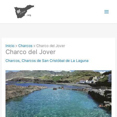
Ir
al
contenido
Inicio
Charcos
Charco del Jover
Charco del Jover
Charcos
,
Charcos de San Cristóbal de La Laguna