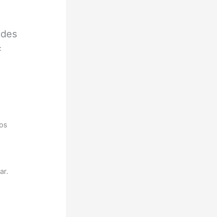
ldes
:
os
ar.