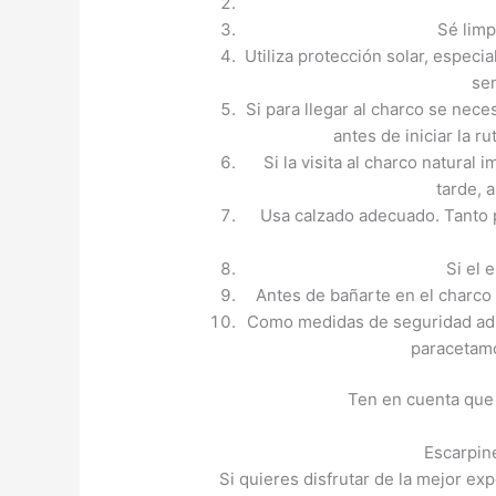
Sé limp
Utiliza protección solar, especi
se
Si para llegar al charco se nece
antes de iniciar la ru
Si la visita al charco natural 
tarde, 
Usa calzado adecuado. Tanto p
Si el 
Antes de bañarte en el charco 
Como medidas de seguridad adici
paracetamo
Ten en cuenta que 
Escarpin
Si quieres disfrutar de la mejor e