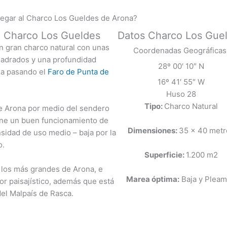
egar al Charco Los Gueldes de Arona?
al Charco Los Gueldes
Datos Charco Los Gue
n gran charco natural con unas
Coordenadas Geográficas
uadrados y una profundidad
28º 00′ 10″ N
za pasando el
Faro de Punta de
16º 41′ 55″ W
Huso 28
Tipo:
Charco Natural
e Arona por medio del sendero
iene un buen funcionamiento de
Dimensiones:
35 x 40 metr
sidad de uso medio – baja por la
o.
Superficie:
1.200 m2
 los más grandes de Arona, e
Marea óptima:
Baja y Pleam
lor paisajístico, además que está
del Malpaís de Rasca.