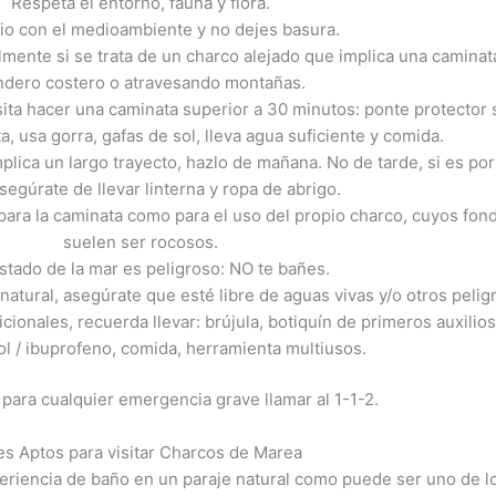
Respeta el entorno, fauna y flora.
io con el medioambiente y no dejes basura.
almente si se trata de un charco alejado que implica una caminat
ndero costero o atravesando montañas.
sita hacer una caminata superior a 30 minutos: ponte protector 
ta, usa gorra, gafas de sol, lleva agua suficiente y comida.
implica un largo trayecto, hazlo de mañana. No de tarde, si es por
asegúrate de llevar linterna y ropa de abrigo.
ara la caminata como para el uso del propio charco, cuyos fon
suelen ser rocosos.
estado de la mar es peligroso: NO te bañes.
natural, asegúrate que esté libre de aguas vivas y/o otros pelig
onales, recuerda llevar: brújula, botiquín de primeros auxilio
l / ibuprofeno, comida, herramienta multiusos.
para cualquier emergencia grave llamar al 1-1-2.
es Aptos para visitar Charcos de Marea
xperiencia de baño en un paraje natural como puede ser uno de l