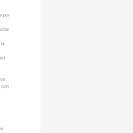
a por
solar
 la
dos
ros.
s con
os