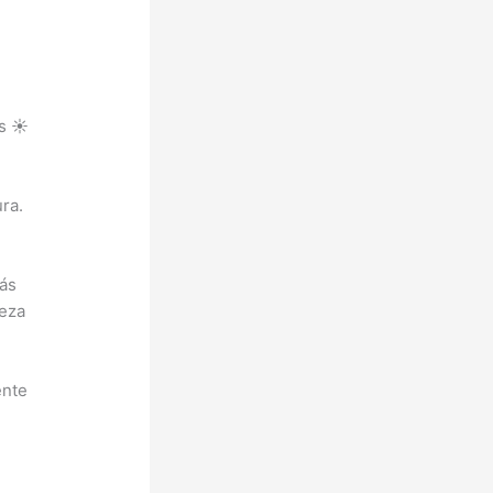
s ☀️
ra.
más
leza
ente