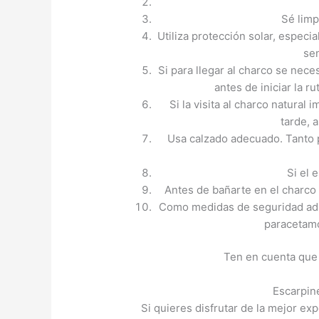
Sé limp
Utiliza protección solar, especi
se
Si para llegar al charco se nece
antes de iniciar la ru
Si la visita al charco natural 
tarde, 
Usa calzado adecuado. Tanto p
Si el 
Antes de bañarte en el charco 
Como medidas de seguridad adici
paracetamo
Ten en cuenta que 
Escarpin
Si quieres disfrutar de la mejor e