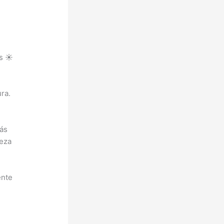
s ☀️
ra.
más
leza
ente