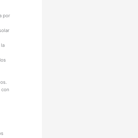
a por
solar
 la
dos
ros.
s con
os