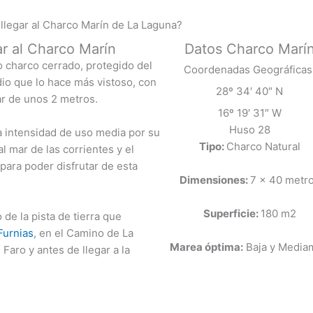
legar al Charco Marín de La Laguna?
ar al Charco Marín
Datos Charco Marí
o charco cerrado, protegido del
Coordenadas Geográficas
io que lo hace más vistoso, con
28º 34′ 40″ N
r de unos 2 metros.
16º 19′ 31″ W
Huso 28
a intensidad de uso media por su
Tipo:
Charco Natural
l mar de las corrientes y el
para poder disfrutar de esta
Dimensiones:
7 x 40 metr
Superficie:
180 m2
de la pista de tierra que
Furnias
, en el Camino de La
Marea óptima:
Baja y Media
Faro y antes de llegar a la