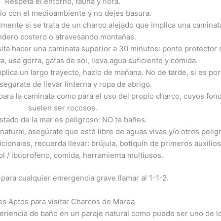
Respeta el entorno, fauna y flora.
io con el medioambiente y no dejes basura.
almente si se trata de un charco alejado que implica una caminat
ndero costero o atravesando montañas.
sita hacer una caminata superior a 30 minutos: ponte protector 
ta, usa gorra, gafas de sol, lleva agua suficiente y comida.
implica un largo trayecto, hazlo de mañana. No de tarde, si es por
asegúrate de llevar linterna y ropa de abrigo.
ara la caminata como para el uso del propio charco, cuyos fon
suelen ser rocosos.
estado de la mar es peligroso: NO te bañes.
natural, asegúrate que esté libre de aguas vivas y/o otros pelig
onales, recuerda llevar: brújula, botiquín de primeros auxilio
l / ibuprofeno, comida, herramienta multiusos.
para cualquier emergencia grave llamar al 1-1-2.
es Aptos para visitar Charcos de Marea
xperiencia de baño en un paraje natural como puede ser uno de l