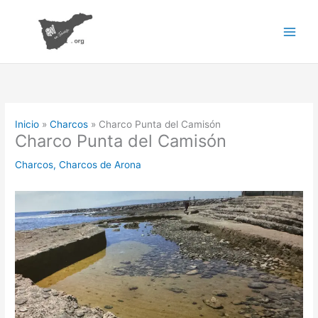
Ir
al
contenido
Inicio
Charcos
Charco Punta del Camisón
Charco Punta del Camisón
Charcos
,
Charcos de Arona