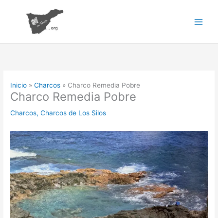
Ir
al
contenido
Inicio
Charcos
Charco Remedia Pobre
Charco Remedia Pobre
Charcos
,
Charcos de Los Silos