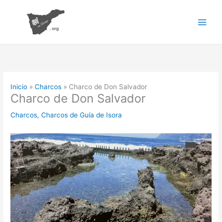
Ir
al
contenido
Inicio
Charcos
Charco de Don Salvador
Charco de Don Salvador
Charcos
,
Charcos de Guía de Isora