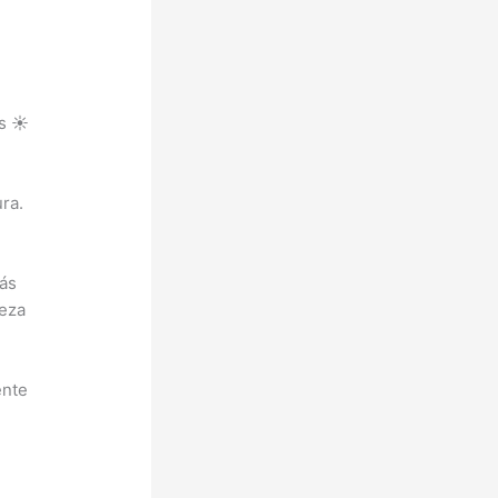
s ☀️
ra.
más
leza
ente