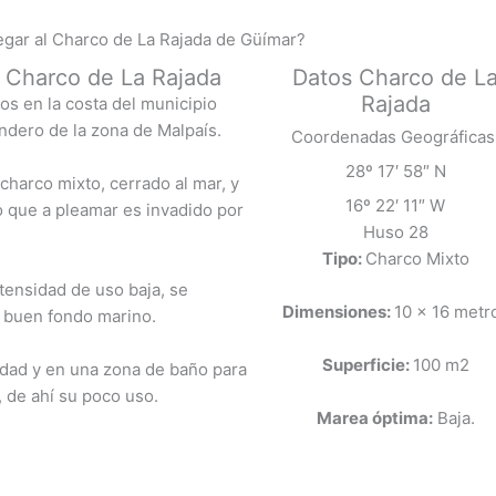
gar al Charco de La Rajada de Güímar?
al Charco de La Rajada
Datos Charco de L
Rajada
s en la costa del municipio
endero de la zona de Malpaís.
Coordenadas Geográficas
28º 17′ 58″ N
 charco mixto, cerrado al mar, y
16º 22′ 11″ W
 que a pleamar es invadido por
Huso 28
Tipo:
Charco Mixto
tensidad de uso baja, se
Dimensiones:
10 x 16 metr
n buen fondo marino.
Superficie:
100 m2
idad y en una zona de baño para
, de ahí su poco uso.
Marea óptima:
Baja.