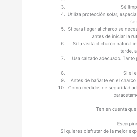
Sé limp
Utiliza protección solar, especi
se
Si para llegar al charco se nece
antes de iniciar la ru
Si la visita al charco natural 
tarde, 
Usa calzado adecuado. Tanto p
Si el 
Antes de bañarte en el charco 
Como medidas de seguridad adici
paracetamo
Ten en cuenta que 
Escarpin
Si quieres disfrutar de la mejor e