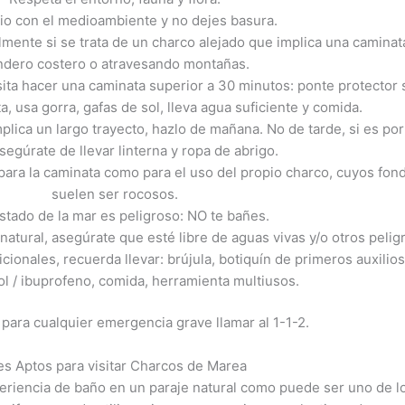
io con el medioambiente y no dejes basura.
almente si se trata de un charco alejado que implica una caminat
ndero costero o atravesando montañas.
sita hacer una caminata superior a 30 minutos: ponte protector 
ta, usa gorra, gafas de sol, lleva agua suficiente y comida.
implica un largo trayecto, hazlo de mañana. No de tarde, si es por
asegúrate de llevar linterna y ropa de abrigo.
ara la caminata como para el uso del propio charco, cuyos fon
suelen ser rocosos.
estado de la mar es peligroso: NO te bañes.
natural, asegúrate que esté libre de aguas vivas y/o otros pelig
onales, recuerda llevar: brújula, botiquín de primeros auxilio
l / ibuprofeno, comida, herramienta multiusos.
para cualquier emergencia grave llamar al 1-1-2.
es Aptos para visitar Charcos de Marea
xperiencia de baño en un paraje natural como puede ser uno de l