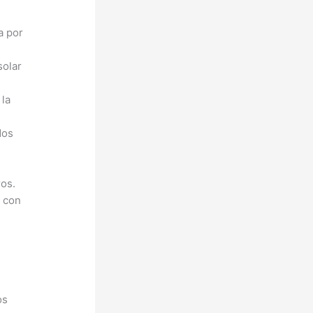
a por
solar
 la
dos
ros.
s con
os