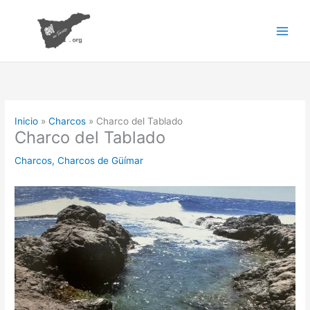
Ir
al
contenido
Inicio
Charcos
Charco del Tablado
Charco del Tablado
Charcos
,
Charcos de Güímar