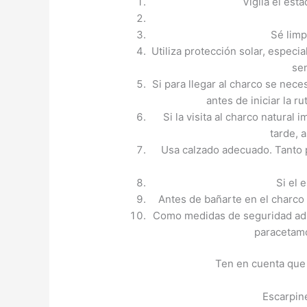
Vigila el est
Sé limp
Utiliza protección solar, especi
se
Si para llegar al charco se nece
antes de iniciar la ru
Si la visita al charco natural 
tarde, 
Usa calzado adecuado. Tanto p
Si el 
Antes de bañarte en el charco 
Como medidas de seguridad adici
paracetamo
Ten en cuenta que 
Escarpin