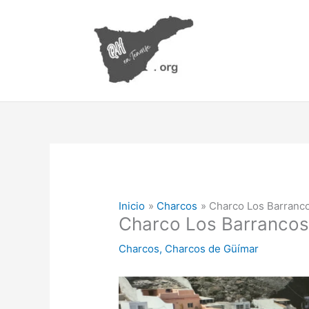
Ir
al
contenido
Inicio
Charcos
Charco Los Barranc
Charco Los Barranco
Charcos
,
Charcos de Güímar