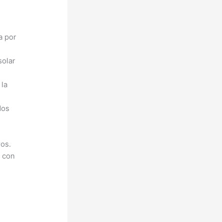
a por
solar
 la
dos
ros.
s con