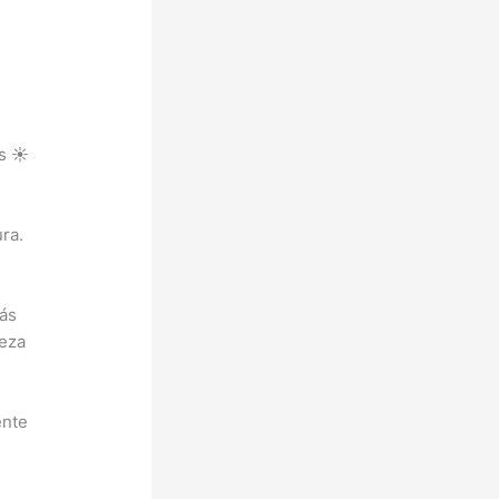
s ☀️
ra.
más
leza
ente