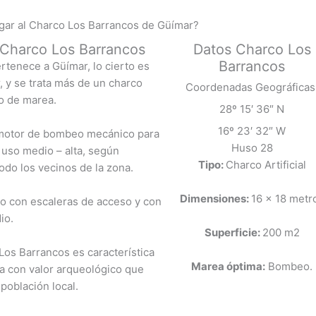
gar al Charco Los Barrancos de Güímar?
l Charco Los Barrancos
Datos Charco Los
Barrancos
rtenece a Güímar, lo cierto es
 y se trata más de un charco
Coordenadas Geográficas
co de marea.
28º 15′ 36″ N
16º 23′ 32″ W
 motor de bombeo mecánico para
Huso 28
 uso medio – alta, según
Tipo:
Charco Artificial
todo los vecinos de la zona.
Dimensiones:
16 x 18 metr
tado con escaleras de acceso y con
io.
Superficie:
200 m2
Los Barrancos es característica
Marea óptima:
Bombeo.
va con valor arqueológico que
población local.