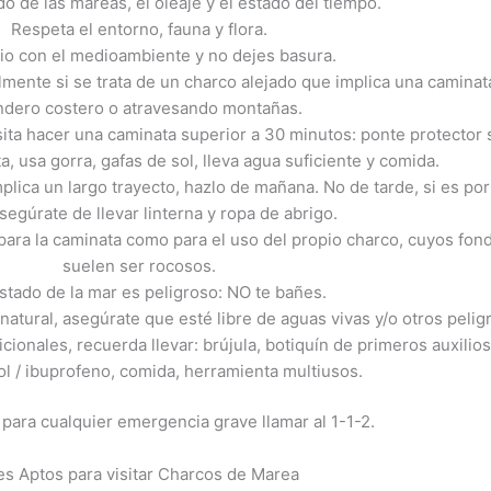
ado de las mareas, el oleaje y el estado del tiempo.
Respeta el entorno, fauna y flora.
io con el medioambiente y no dejes basura.
almente si se trata de un charco alejado que implica una caminat
ndero costero o atravesando montañas.
sita hacer una caminata superior a 30 minutos: ponte protector 
ta, usa gorra, gafas de sol, lleva agua suficiente y comida.
implica un largo trayecto, hazlo de mañana. No de tarde, si es por
asegúrate de llevar linterna y ropa de abrigo.
ara la caminata como para el uso del propio charco, cuyos fon
suelen ser rocosos.
estado de la mar es peligroso: NO te bañes.
natural, asegúrate que esté libre de aguas vivas y/o otros pelig
onales, recuerda llevar: brújula, botiquín de primeros auxilio
l / ibuprofeno, comida, herramienta multiusos.
para cualquier emergencia grave llamar al 1-1-2.
es Aptos para visitar Charcos de Marea